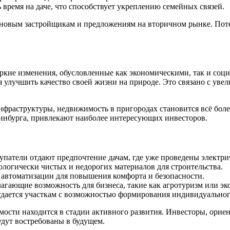
время на даче, что способствует укреплению семейных связей.
ря новым застройщикам и предложениям на вторичном рынке. По
кие изменения, обусловленные как экономическими, так и соци
 улучшить качество своей жизни на природе. Это связано с уве
фраструктуры, недвижимость в пригородах становится всё боле
ринбурга, привлекают наиболее интересующих инвесторов.
патели отдают предпочтение дачам, где уже проведены электриче
ологически чистых и недорогих материалов для строительства.
 автоматизации для повышения комфорта и безопасности.
агающие возможность для бизнеса, такие как агротуризм или э
дается участкам с возможностью формирования индивидуальног
мости находится в стадии активного развития. Инвесторы, орие
будут востребованы в будущем.