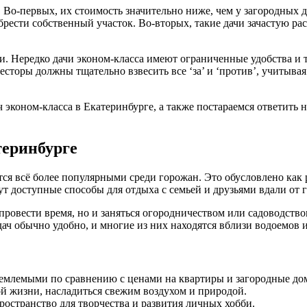
Во-первых, их стоимость значительно ниже, чем у загородных д
ести собственный участок. Во-вторых, такие дачи зачастую ра
ки. Нередко дачи эконом-класса имеют ограниченные удобства 
сторы должны тщательно взвесить все ‘за’ и ‘против’, учитывая
 эконом-класса в Екатеринбурге, а также постараемся ответить 
теринбурге
тся всё более популярными среди горожан. Это обусловлено как
 доступные способы для отдыха с семьей и друзьями вдали от г
ровести время, но и заняться огородничеством или садоводство
дач обычно удобно, и многие из них находятся вблизи водоемов и
иемлемыми по сравнению с ценами на квартиры и загородные до
й жизни, насладиться свежим воздухом и природой.
ространство для творчества и развития личных хобби.