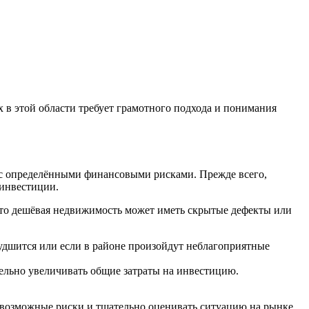
х в этой области требует грамотного подхода и понимания
н с определёнными финансовыми рисками. Прежде всего,
 инвестиции.
что дешёвая недвижимость может иметь скрытые дефекты или
худшится или если в районе произойдут неблагоприятные
ельно увеличивать общие затраты на инвестицию.
е возможные риски и тщательно оценивать ситуацию на рынке