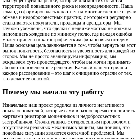
Мы существуем на рынке, который для многих остается
территорией повышенного риска и неопределенности. Наша
команда сформировалась как ответ на многочисленные случаи
обмана и недобросовестных практик, с которыми регулярно
сталкиваются покупатели, продавцы и арендаторы. Мы
глубоко убеждены, что сделки с недвижимостью не должны
напоминать хождение по минному полю, где каждая ошибка
может привести к катастрофическим финансовым потерям.
Наша основная цель заключается в том, чтобы вернуть на этот
рынок понятность, безопасность и уверенность для каждой из
сторон. Мы не просто анализируем информацию, мы
вскрываем суть происходящего, чтобы вы могли принимать
абсолютно взвешенные решения. Каждый наш материал и
каждое расследование – это шаг к очищению отрасли от тех,
кто делает ее опасной.
Почему мы начали эту работу
Изначально наш проект родился из личного негативного
опыта основателей, которые сами в разное время становились
жертвами риелторов-мошенников и недобросовестных
застройщиков. Столкнувшись с откровенным произволом и
отсутствием реальных механизмов защиты, мы поняли, что
подобные ситуации являются системной проблемой. Мы
осознали, что одних лишь государственных контролирующих