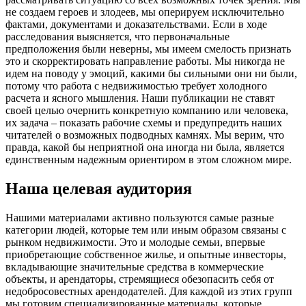
не создаем героев и злодеев, мы оперируем исключительно
фактами, документами и доказательствами. Если в ходе
расследования выясняется, что первоначальные
предположения были неверны, мы имеем смелость признать
это и скорректировать направление работы. Мы никогда не
идем на поводу у эмоций, какими бы сильными они ни были,
потому что работа с недвижимостью требует холодного
расчета и ясного мышления. Наши публикации не ставят
своей целью очернить конкретную компанию или человека,
их задача – показать рабочие схемы и предупредить наших
читателей о возможных подводных камнях. Мы верим, что
правда, какой бы неприятной она иногда ни была, является
единственным надежным ориентиром в этом сложном мире.
Наша целевая аудитория
Нашими материалами активно пользуются самые разные
категории людей, которые тем или иным образом связаны с
рынком недвижимости. Это и молодые семьи, впервые
приобретающие собственное жилье, и опытные инвесторы,
вкладывающие значительные средства в коммерческие
объекты, и арендаторы, стремящиеся обезопасить себя от
недобросовестных арендодателей. Для каждой из этих групп
мы готовим специализированные материалы, которые