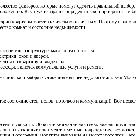
жество факторов, которые помогут сделать правильный выбор. Р
положению. Вам нужно заранее определить свои приоритеты и бю
гории квартиры могут значительно отличаться. Поэтому важно им
чество комнат и состояние недвижимости.
ортной инфраструктуре, магазинам и школам.
ктрики, окон и дверей.
менты на квартиру и владельца.
асходы, включая коммунальные услуги и ремонт.
есс поиска и выбрать самое подходящее недорогое жилье в Моск
: состояние стен, полов, потолков и коммуникаций. Вот нескол
сени и сырости. Обратите внимание на стены, находящиеся рядо
Если полы скрипят или имеют заметные повреждения, это может 
ещин и отслоений. Обратите внимание на высоту потолков – это