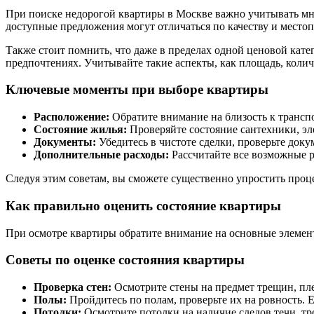
При поиске недорогой квартиры в Москве важно учитывать мно
доступные предложения могут отличаться по качеству и место
Также стоит помнить, что даже в пределах одной ценовой кате
предпочтениях. Учитывайте такие аспекты, как площадь, коли
Ключевые моменты при выборе квартиры
Расположение:
Обратите внимание на близость к трансп
Состояние жилья:
Проверяйте состояние сантехники, эле
Документы:
Убедитесь в чистоте сделки, проверьте доку
Дополнительные расходы:
Рассчитайте все возможные р
Следуя этим советам, вы сможете существенно упростить проц
Как правильно оценить состояние квартиры
При осмотре квартиры обратите внимание на основные элементы
Советы по оценке состояния квартиры
Проверка стен:
Осмотрите стены на предмет трещин, пле
Полы:
Пройдитесь по полам, проверьте их на ровность. 
Потолки:
Осмотрите потолки на наличие следов течи, тр